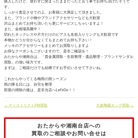
購入したけど、使わずに閉まったままだったと言う事でお持ち頂けたそうで
す。
しっかり査定させての上、お客様に大満足して頂きました。
また、ブランド小物やブランドアクセサリーなども大歓迎
沢山まとめてお持ち頂いたら更にサービスしちゃいますよ！
また、金相場高騰中！
切れたネックレスや片方だけのピアスも名前入りリングも大歓迎です
本物かどうか分からなくてもまとめてお持ち下さい！
メッキのアクセサリーもまとめてお買取りしますよ
お得なクーポンもございますので、是非ご確認を！
おたからや湘南台は、「貴金属買取・生前整理・遺品整理・ブランドサンダル
買取」の強い味方です。
まずは、ご相談だけでも結構ですお手伝いさせて下さいね。
これからやってくる梅雨の雨シーズン
雨の降る日には、自宅を整理
部屋の掃除の後は、是非当店へLet'sGo！！
← ディストリクトPM買取
大倉陶園カップ買取 →
おたからや湘南台店への
買取のご相談やお問い合せは