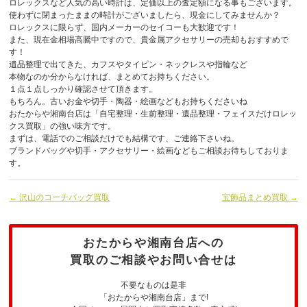
ロレックスなど人気の高い時計は、定価以上の査定額になる事もございます。
使わずに閉まったままの時計がございましたら、現金にしてみませんか？
ロレックスに限らず、国内メーカーのセイコーも大歓迎です！
また、現在金相場高騰中ですので、貴金属アクセサリーの売却もおすすめで
す！
遺品整理で出てきた、カフスやタイピン・ネックレスや指輪など
本物なのか分からなければ、まとめてお持ちください。
１点１点しっかり確認させて頂きます。
もちろん。古いお金や切手・陶器・絵画などもお持ちくださいね
おたからや湘南台店は「自宅整理・生前整理・遺品整理・フェイスだけロレッ
クス買取」の強い味方です。
まずは、電話でのご相談だけでも結構です、ご連絡下さいね。
ブランドバッグや切手・アクセサリー・絵画などもご相談お待ちしておりま
す。
← 沢山のコーチバッグ買取
宝飾品まとめ買取 →
おたからや湘南台店への
買取のご相談やお問い合せは
不要なものは是非
「おたからや湘南台店」まで!