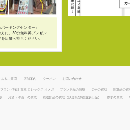
台パーキングセンター」
方に、30分無料券プレゼン
券を店舗へ持ちください。
くあるご質問
店舗案内
クーポン
お問い合わせ
ブランド時計 買取 ロレックス オメガ
ブランド品の買取
切手の買取
骨董品の買
取
お酒（洋酒）の買取
鉄道部品の買取（鉄道模型/鉄道放出品）
香水の買取
部