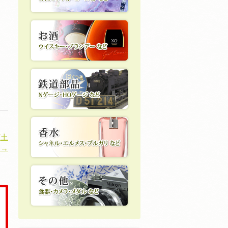
下土
 →