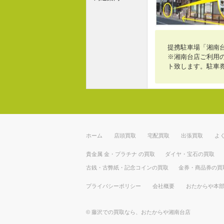
提携駐車場「湘南
※湘南台店ご利用の
ト致します。駐車
ホーム
店頭買取
宅配買取
出張買取
よ
貴金属 金・プラチナ の買取
ダイヤ・宝石の買取
古銭・古弊紙・記念コインの買取
金券・商品券の買
プライバシーポリシー
会社概要
おたからや本
©
藤沢での買取なら、おたからや湘南台店