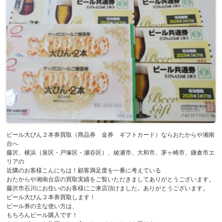
ビール大びん２本券買取（商品券 金券 ギフトカード）ならおたからや湘南
台へ
藤沢、横浜（泉区・戸塚区・瀬谷区）、綾瀬市、大和市、茅ヶ崎市、鎌倉市エ
リアの
近隣のお客様こんにちは！顧客満足度を一番に考えている
おたからや湘南台店の買取実績をご覧いただきましてありがとうございます。
藤沢市石川にお住いのお客様にご来店頂けました。ありがとうございます。
ビール大びん２本券買取します！
ビール券の主な使い方は、
もちろんビール購入です！