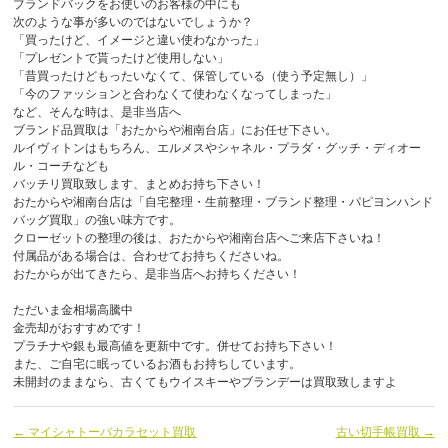
ブランドバックをお使いのお客様の中にも
次のような事が多いのではないでしょうか？
「買ったけど、イメージと違い使わなかった」
「プレゼントで貰ったけど使用しない」
「昔買ったけどもったいなくて、保管している（使う予定無し）」
「今のファッションと合わなくて使わなくなってしまった」
など、そんな時は、是非当店へ
ブランド品買取は「おたからや湘南台店」にお任せ下さい。
ルイヴィトンはもちろん、エルメスやシャネル・プラダ・グッチ・ディオー
ル・コーチなども
バッチリ買取致します、まとめお持ち下さい！
おたからや湘南台店は「自宅整理・生前整理・ブランド整理・パピヨンハンド
バッグ買取」の強い味方です。
クローゼットの整理の後は、おたからや湘南台店へご来店下さいね！
付属品がある場合は、合わせてお持ちくださいね。
おたからが出てきたら、是非当店へお持ちください！
ただいま金相場高騰中
金売却がおすすめです！
プラチナや銀も最高値を更新中です。併せてお持ち下さい！
また、ご自宅に眠っているお酒もお持ちしています。
未開封のままなら、古くてもウイスキーやブランデーは買取致しますよ
← マイシャトーバカラセット買取
古い切手帳買取 →