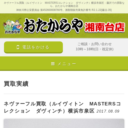
ネヴァーフル買取（ルイヴィトン MASTERSコレクション ダヴィンチ）横浜市泉区 - 藤沢での買取な
ら、おたからや湘南台店
神奈川県公安委員会 第452600008760号、酒類類販売業免許番号 R2.1.22[藤法-35]
ご相談・お問い合わせ
電話をかける
10時～18時(日・祝定休)
メニュー
買取実績
ネヴァーフル買取（ルイヴィトン MASTERSコ
レクション ダヴィンチ）横浜市泉区
2017.08.09