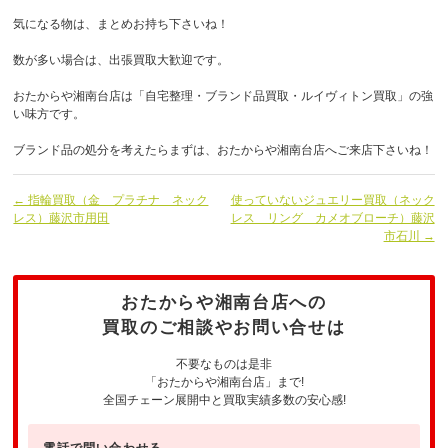
気になる物は、まとめお持ち下さいね！
数が多い場合は、出張買取大歓迎です。
おたからや湘南台店は「自宅整理・ブランド品買取・ルイヴィトン買取」の強
い味方です。
ブランド品の処分を考えたらまずは、おたからや湘南台店へご来店下さいね！
← 指輪買取（金 プラチナ ネック
使っていないジュエリー買取（ネック
レス）藤沢市用田
レス リング カメオブローチ）藤沢
市石川 →
おたからや湘南台店への
買取のご相談やお問い合せは
不要なものは是非
「おたからや湘南台店」まで!
全国チェーン展開中と買取実績多数の安心感!