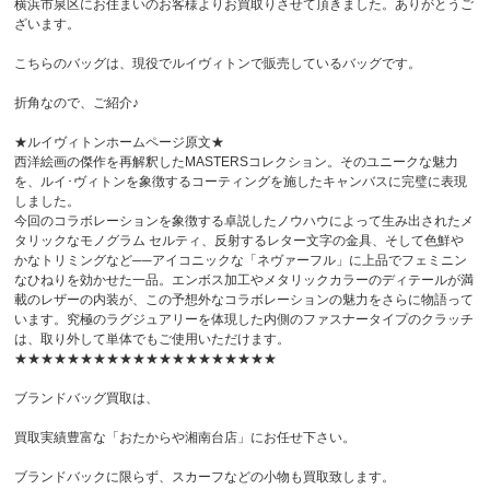
横浜市泉区にお住まいのお客様よりお買取りさせて頂きました。ありがとうご
ざいます。
こちらのバッグは、現役でルイヴィトンで販売しているバッグです。
折角なので、ご紹介♪
★ルイヴィトンホームページ原文★
西洋絵画の傑作を再解釈したMASTERSコレクション。そのユニークな魅力
を、ルイ･ヴィトンを象徴するコーティングを施したキャンバスに完璧に表現
しました。
今回のコラボレーションを象徴する卓説したノウハウによって生み出されたメ
タリックなモノグラム セルティ、反射するレター文字の金具、そして色鮮や
かなトリミングなど──アイコニックな「ネヴァーフル」に上品でフェミニン
なひねりを効かせた一品。エンボス加工やメタリックカラーのディテールが満
載のレザーの内装が、この予想外なコラボレーションの魅力をさらに物語って
います。究極のラグジュアリーを体現した内側のファスナータイプのクラッチ
は、取り外して単体でもご使用いただけます。
★★★★★★★★★★★★★★★★★★★★
ブランドバッグ買取は、
買取実績豊富な「おたからや湘南台店」にお任せ下さい。
ブランドバックに限らず、スカーフなどの小物も買取致します。