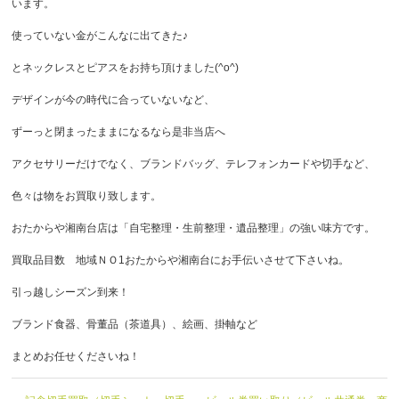
います。
使っていない金がこんなに出てきた♪
とネックレスとピアスをお持ち頂けました(^o^)
デザインが今の時代に合っていないなど、
ずーっと閉まったままになるなら是非当店へ
アクセサリーだけでなく、ブランドバッグ、テレフォンカードや切手など、
色々は物をお買取り致します。
おたからや湘南台店は「自宅整理・生前整理・遺品整理」の強い味方です。
買取品目数 地域ＮＯ1おたからや湘南台にお手伝いさせて下さいね。
引っ越しシーズン到来！
ブランド食器、骨董品（茶道具）、絵画、掛軸など
まとめお任せくださいね！