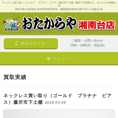
ネックレス買い取り（ゴールド プラチナ ピアス）藤沢市下土棚 - 藤沢での買取なら、おたからや湘南台
店
神奈川県公安委員会 第452600008760号、酒類類販売業免許番号 R2.1.22[藤法-35]
ご相談・お問い合わせ
電話をかける
10時～18時(日・祝定休)
メニュー
買取実績
ネックレス買い取り（ゴールド プラチナ ピア
ス）藤沢市下土棚
2018.03.05