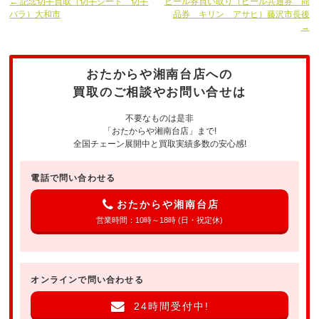
← 記念切手買取（切手シート 切手
ビール券買い取り（ビール共通券 商
バラ）大和市
品券 キリン アサヒ）藤沢市長後
→
おたからや湘南台店への
買取のご相談やお問い合せは
不要なものは是非
「おたからや湘南台店」まで!
全国チェーン展開中と買取実績多数の安心感!
電話で問い合わせる
おたからや湘南台店
営業時間：10時～18時 (日・祝定休)
オンラインで問い合わせる
24時間受付中!