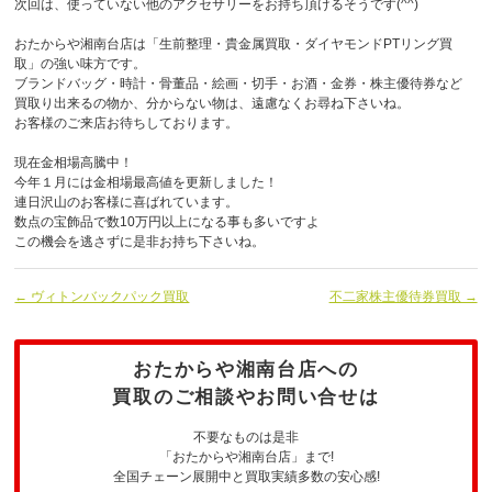
次回は、使っていない他のアクセサリーをお持ち頂けるそうです(^^)
おたからや湘南台店は「生前整理・貴金属買取・ダイヤモンドPTリング買
取」の強い味方です。
ブランドバッグ・時計・骨董品・絵画・切手・お酒・金券・株主優待券など
買取り出来るの物か、分からない物は、遠慮なくお尋ね下さいね。
お客様のご来店お待ちしております。
現在金相場高騰中！
今年１月には金相場最高値を更新しました！
連日沢山のお客様に喜ばれています。
数点の宝飾品で数10万円以上になる事も多いですよ
この機会を逃さずに是非お持ち下さいね。
← ヴィトンバックパック買取
不二家株主優待券買取 →
おたからや湘南台店への
買取のご相談やお問い合せは
不要なものは是非
「おたからや湘南台店」まで!
全国チェーン展開中と買取実績多数の安心感!