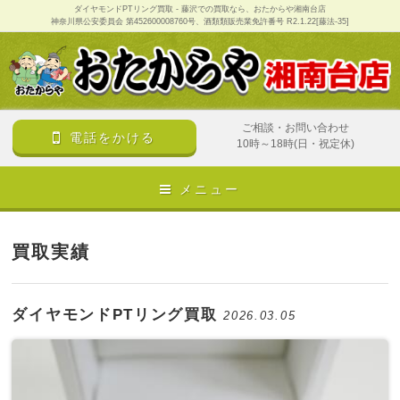
ダイヤモンドPTリング買取 - 藤沢での買取なら、おたからや湘南台店
神奈川県公安委員会 第452600008760号、酒類類販売業免許番号 R2.1.22[藤法-35]
ご相談・お問い合わせ
電話をかける
10時～18時(日・祝定休)
メニュー
買取実績
ダイヤモンドPTリング買取
2026.03.05