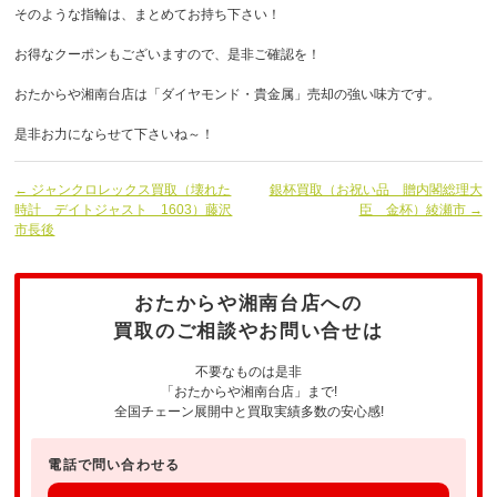
そのような指輪は、まとめてお持ち下さい！
お得なクーポンもございますので、是非ご確認を！
おたからや湘南台店は「ダイヤモンド・貴金属」売却の強い味方です。
是非お力にならせて下さいね～！
← ジャンクロレックス買取（壊れた
銀杯買取（お祝い品 贈内閣総理大
時計 デイトジャスト 1603）藤沢
臣 金杯）綾瀬市 →
市長後
おたからや湘南台店への
買取のご相談やお問い合せは
不要なものは是非
「おたからや湘南台店」まで!
全国チェーン展開中と買取実績多数の安心感!
電話で問い合わせる