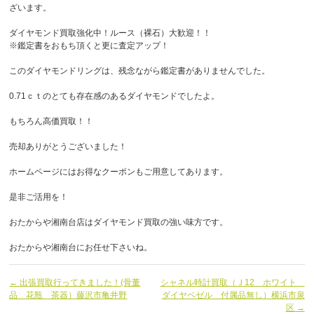
ざいます。
ダイヤモンド買取強化中！ルース（裸石）大歓迎！！
※鑑定書をおもち頂くと更に査定アップ！
このダイヤモンドリングは、残念ながら鑑定書がありませんでした。
0.71ｃｔのとても存在感のあるダイヤモンドでしたよ。
もちろん高価買取！！
売却ありがとうございました！
ホームページにはお得なクーポンもご用意してあります。
是非ご活用を！
おたからや湘南台店はダイヤモンド買取の強い味方です。
おたからや湘南台にお任せ下さいね。
← 出張買取行ってきました！(骨董
シャネル時計買取（Ｊ12 ホワイト
品 花瓶 茶器）藤沢市亀井野
ダイヤベゼル 付属品無し）横浜市泉
区 →