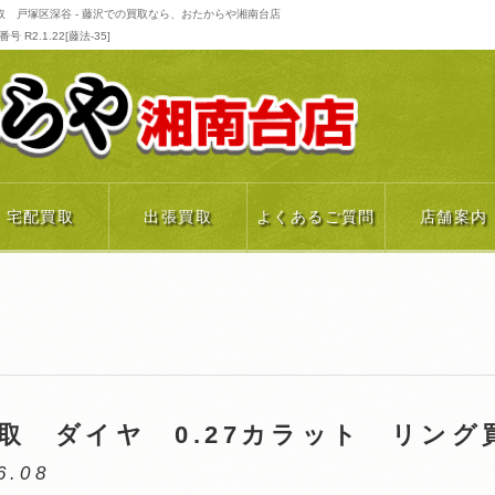
取 戸塚区深谷 - 藤沢での買取なら、おたからや湘南台店
R2.1.22[藤法-35]
宅配買取
出張買取
よくあるご質問
店舗案内
取 ダイヤ 0.27カラット リング
6.08