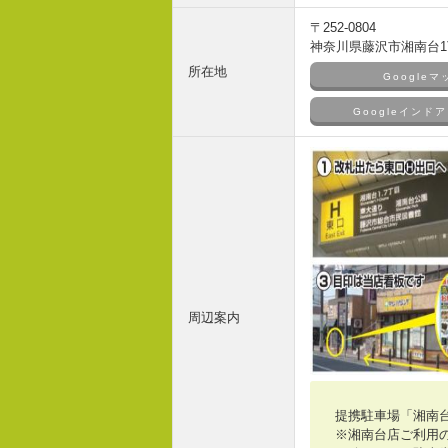
〒252-0804
神奈川県藤沢市湘南台1丁
所在地
Google
Googleイン
周辺案内
提携駐車場「湘南
※湘南台店ご利用の