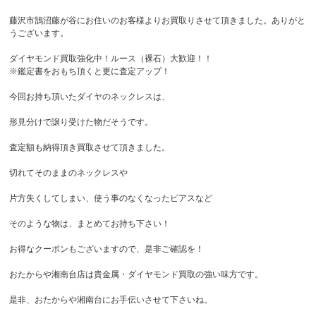
藤沢市鵠沼藤が谷にお住いのお客様よりお買取りさせて頂きました。ありがと
うございます。
ダイヤモンド買取強化中！ルース（裸石）大歓迎！！
※鑑定書をおもち頂くと更に査定アップ！
今回お持ち頂いたダイヤのネックレスは、
形見分けで譲り受けた物だそうです。
査定額も納得頂き買取させて頂きました。
切れてそのままのネックレスや
片方失くしてしまい、使う事のなくなったピアスなど
そのような物は、まとめてお持ち下さい！
お得なクーポンもございますので、是非ご確認を！
おたからや湘南台店は貴金属・ダイヤモンド買取の強い味方です。
是非、おたからや湘南台にお手伝いさせて下さいね。