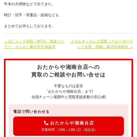
年末の大掃除などで出てきた、
時計・切手・骨董品・絵画なども
まとめてお待ちしております。
← Gショック買取（MT-G 電波ソー
メダルネックレス買取（クルーガーラ
ラー カシオ）藤沢市片瀬海岸
ンド金貨 指輪）藤沢市湘南台 →
おたからや湘南台店への
買取のご相談やお問い合せは
不要なものは是非
「おたからや湘南台店」まで!
全国チェーン展開中と買取実績多数の安心感!
電話で問い合わせる
おたからや湘南台店
営業時間：10時～18時 (日・祝定休)