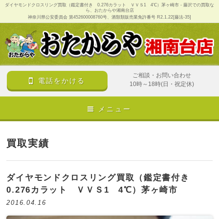
ダイヤモンドクロスリング買取（鑑定書付き 0.276カラット ＶＶＳ1 4℃）茅ヶ崎市 - 藤沢での買取な
ら、おたからや湘南台店
神奈川県公安委員会 第452600008760号、酒類類販売業免許番号 R2.1.22[藤法-35]
ご相談・お問い合わせ
電話をかける
10時～18時(日・祝定休)
メニュー
買取実績
ダイヤモンドクロスリング買取（鑑定書付き
0.276カラット ＶＶＳ1 4℃）茅ヶ崎市
2016.04.16