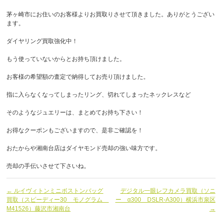
茅ヶ崎市にお住いのお客様よりお買取りさせて頂きました。ありがとうござい
ます。
ダイヤリング買取強化中！
もう使っていないからとお持ち頂けました。
お客様の希望額の査定で納得してお売り頂けました。
指に入らなくなってしまったリング、切れてしまったネックレスなど
そのようなジュエリーは、まとめてお持ち下さい！
お得なクーポンもございますので、是非ご確認を！
おたからや湘南台店はダイヤモンド売却の強い味方です。
売却の手伝いさせて下さいね。
← ルイヴィトンミニボストンバッグ
デジタル一眼レフカメラ買取（ソニ
買取（スピーディー30 モノグラム
ー α300 DSLR-A300）横浜市泉区
M41526）藤沢市湘南台
→