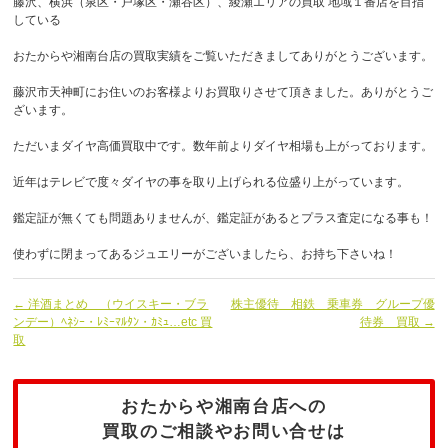
藤沢、横浜（泉区・戸塚区・瀬谷区）、綾瀬エリアの買取 地域１番店を目指
している
おたからや湘南台店の買取実績をご覧いただきましてありがとうございます。
藤沢市天神町にお住いのお客様よりお買取りさせて頂きました。ありがとうご
ざいます。
ただいまダイヤ高価買取中です。数年前よりダイヤ相場も上がっております。
近年はテレビで度々ダイヤの事を取り上げられる位盛り上がっています。
鑑定証が無くても問題ありませんが、鑑定証があるとプラス査定になる事も！
使わずに閉まってあるジュエリーがございましたら、お持ち下さいね！
← 洋酒まとめ （ウイスキー・ブラ
株主優待 相鉄 乗車券 グループ優
ンデー）ﾍﾈｼｰ・ﾚﾐｰﾏﾙﾀﾝ・ｶﾐｭ…etc 買
待券 買取 →
取
おたからや湘南台店への
買取のご相談やお問い合せは