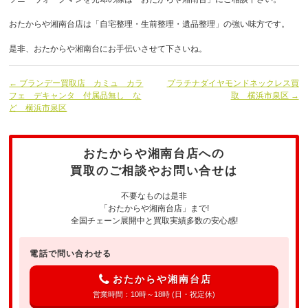
おたからや湘南台店は「自宅整理・生前整理・遺品整理」の強い味方です。
是非、おたからや湘南台にお手伝いさせて下さいね。
← ブランデー買取店 カミュ カラ
プラチナダイヤモンドネックレス買
フェ デキャンタ 付属品無し な
取 横浜市泉区 →
ど 横浜市泉区
おたからや湘南台店への
買取のご相談やお問い合せは
不要なものは是非
「おたからや湘南台店」まで!
全国チェーン展開中と買取実績多数の安心感!
電話で問い合わせる
おたからや湘南台店
営業時間：10時～18時 (日・祝定休)