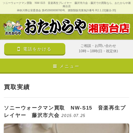
ソニーウォークマン買取 NW-S15 音楽再生プレイヤー 藤沢市六会 - 藤沢での買取なら、おたからや湘
南台店
神奈川県公安委員会 第452600008760号、酒類類販売業免許番号 R2.1.22[藤法-35]
ご相談・お問い合わせ
電話をかける
10時～18時(日・祝定休)
メニュー
買取実績
ソニーウォークマン買取 NW-S15 音楽再生プ
レイヤー 藤沢市六会
2015.07.25