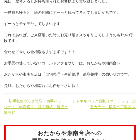
先日一度考えるとお持ち帰られたお客様より買取致しました。
一度持ち帰ると、頭の片隅にずーっと残って考えてしまいがちです。
ずーっとモヤモヤしてしまいます。
それであれば、ご来店頂いた時にお売り頂きスッキリしてしまうのも1つの手
段です。
合わせて今なら金相場もまずまずです！！
お手元の使っていないゴールドアクセサリーは、おたからや湘南台へ
おたからや湘南台店は「自宅整理・生前整理・遺品整理」の強い味方です。
是非、おたからや湘南台にお任せ下さいね！
← 切手収集ブック買取（切手バラ
シャネルバッグ買取（マトラッセ 定
シート 年賀切手 収入印紙）藤沢市
番カラー）横浜市戸塚区 →
亀井野
おたからや湘南台店への