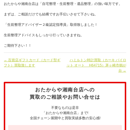
おたからや湘南台店は「自宅整理・生前整理・遺品整理」の強い味方です。
まずは、ご相談だけでも結構ですお手伝いさせて下さいね。
「生前整理アドバイザー２級認定指導員」取得致しました！
生前整理アドバイスもしっかり行っていきますね。
ご期待下さい！！
← 百貨店ギフトカード（カード型ギ
ハミルトン時計買取（カーキ パイロ
フト）買取致します
ット オート H64715）茅ヶ崎市鶴が
台 →
おたからや湘南台店への
買取のご相談やお問い合せは
不要なものは是非
「おたからや湘南台店」まで!
全国チェーン展開中と買取実績多数の安心感!