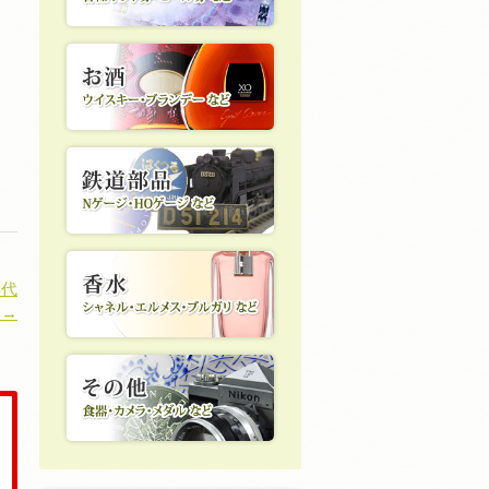
年代
 →