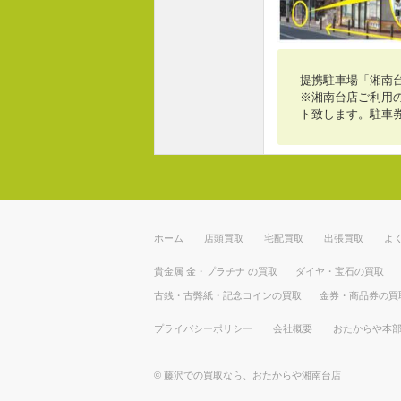
提携駐車場「湘南
※湘南台店ご利用の
ト致します。駐車
ホーム
店頭買取
宅配買取
出張買取
よ
貴金属 金・プラチナ の買取
ダイヤ・宝石の買取
古銭・古弊紙・記念コインの買取
金券・商品券の買
プライバシーポリシー
会社概要
おたからや本
©
藤沢での買取なら、おたからや湘南台店