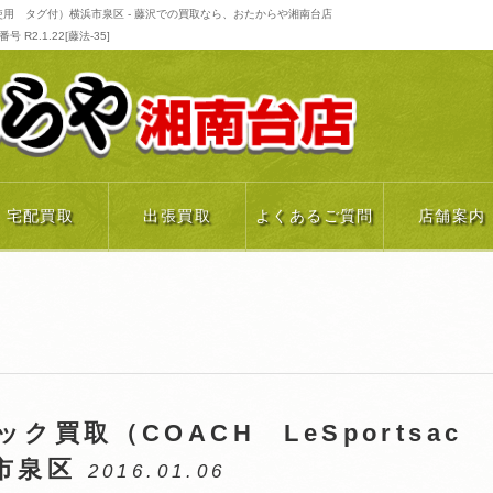
 未使用 タグ付）横浜市泉区 - 藤沢での買取なら、おたからや湘南台店
R2.1.22[藤法-35]
宅配買取
出張買取
よくあるご質問
店舗案内
ク買取（COACH LeSportsac
市泉区
2016.01.06