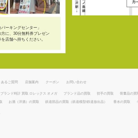
台パーキングセンター」
方に、30分無料券プレゼン
券を店舗へ持ちください。
くあるご質問
店舗案内
クーポン
お問い合わせ
ブランド時計 買取 ロレックス オメガ
ブランド品の買取
切手の買取
骨董品の買
取
お酒（洋酒）の買取
鉄道部品の買取（鉄道模型/鉄道放出品）
香水の買取
部