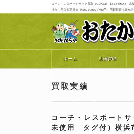
コーチ・レスポートサック買取（COACH LeSportsac
神奈川県公安委員会 第452600008760号、酒類類販売業免許番号 
ホーム
店頭買取
買取実績
コーチ・レスポートサッ
未使用 タグ付）横浜