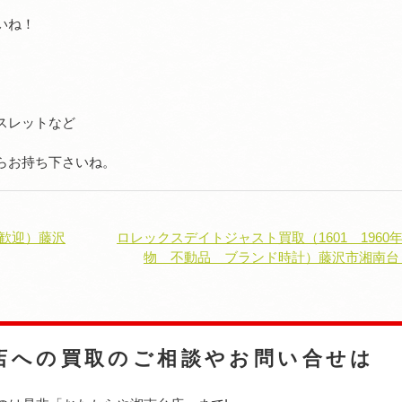
いね！
スレットなど
らお持ち下さいね。
大歓迎）藤沢
ロレックスデイトジャスト買取（1601 1960
物 不動品 ブランド時計）藤沢市湘南台
店への
買取のご相談やお問い合せは