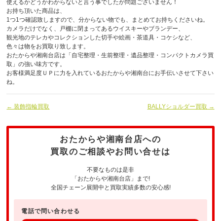
使えるかどうかわからないと言う事でしたが問題ございません！
お持ち頂いた商品は、
1つ1つ確認致しますので、分からない物でも、まとめてお持ちくださいね。
カメラだけでなく、戸棚に閉まってあるウイスキーやブランデー、
観光地のテレカやコレクションした切手や絵画・茶道具・コケシなど、
色々は物をお買取り致します。
おたからや湘南台店は「自宅整理・生前整理・遺品整理・コンパクトカメラ買
取」の強い味方です。
お客様満足度ＵＰに力を入れているおたからや湘南台にお手伝いさせて下さい
ね。
← 装飾指輪買取
BALLYショルダー買取 →
おたからや湘南台店への
買取のご相談やお問い合せは
不要なものは是非
「おたからや湘南台店」まで!
全国チェーン展開中と買取実績多数の安心感!
電話で問い合わせる