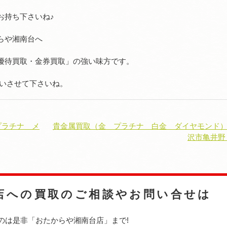
お持ち下さいね♪
らや湘南台へ
優待買取・金券買取」の強い味方です。
伝いさせて下さいね。
プラチナ メ
貴金属買取（金 プラチナ 白金 ダイヤモンド
沢市亀井野
店への
買取のご相談やお問い合せは
のは是非
「おたからや湘南台店」まで!