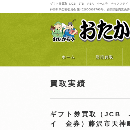
ギフト券買取（JCB JTB VISA ビール券 ナイスステ
神奈川県公安委員会 第452600008760号、酒類類販売業免許番号 
ホーム
店頭買取
買取実績
ギフト券買取（JCB 
イ 金券）藤沢市天神