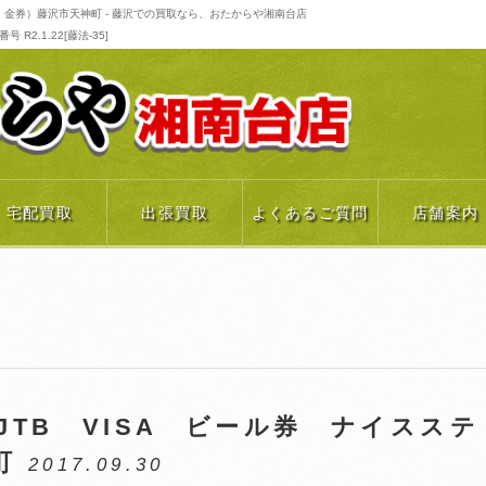
イ 金券）藤沢市天神町 - 藤沢での買取なら、おたからや湘南台店
R2.1.22[藤法-35]
宅配買取
出張買取
よくあるご質問
店舗案内
JTB VISA ビール券 ナイスステ
町
2017.09.30