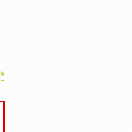
）藤
 →