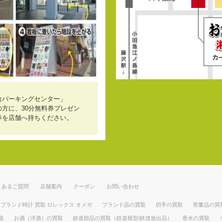
台パーキングセンター」
方に、30分無料券プレゼン
券を店舗へ持ちください。
くあるご質問
店舗案内
クーポン
お問い合わせ
ブランド時計 買取 ロレックス オメガ
ブランド品の買取
切手の買取
骨董品の買
取
お酒（洋酒）の買取
鉄道部品の買取（鉄道模型/鉄道放出品）
香水の買取