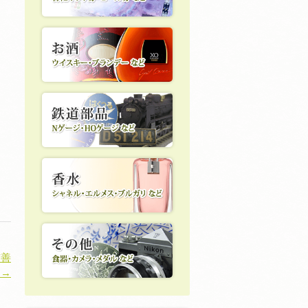
市善
 →