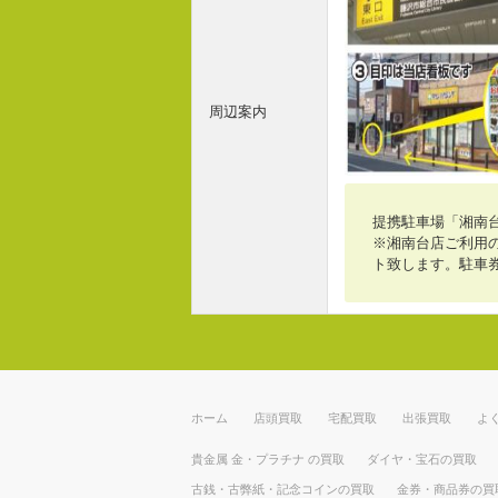
周辺案内
提携駐車場「湘南
※湘南台店ご利用の
ト致します。駐車
ホーム
店頭買取
宅配買取
出張買取
よ
貴金属 金・プラチナ の買取
ダイヤ・宝石の買取
古銭・古弊紙・記念コインの買取
金券・商品券の買