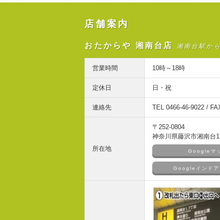
店舗案内
おたからや 湘南台店
湘南台駅か
営業時間
10時～18時
定休日
日・祝
連絡先
TEL 0466-46-9022 / FA
〒252-0804
神奈川県藤沢市湘南台1丁
所在地
Google
Googleイン