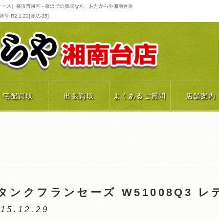
ディース）横浜市泉区 - 藤沢での買取なら、おたからや湘南台店
R2.1.22[藤法-35]
宅配買取
出張買取
よくあるご質問
店舗案内
ンクフランセーズ W51008Q3 レ
15.12.29