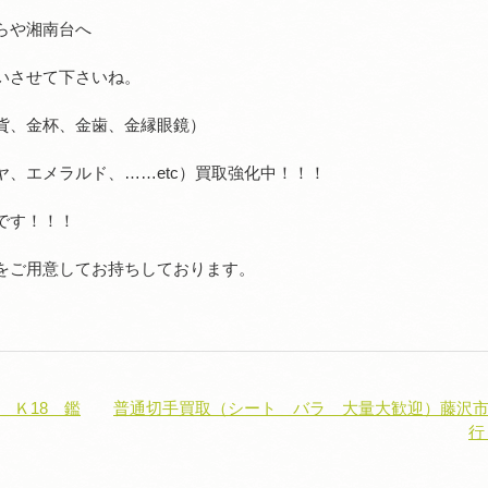
らや湘南台へ
いさせて下さいね。
貨、金杯、金歯、金縁眼鏡）
、エメラルド、……etc）買取強化中！！！
です！！！
をご用意してお持ちしております。
 Ｋ18 鑑
普通切手買取（シート バラ 大量大歓迎）藤沢
行