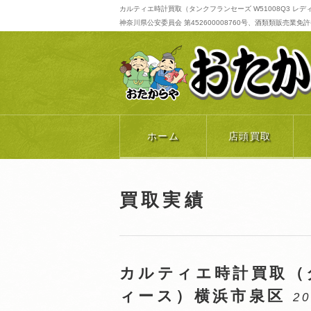
カルティエ時計買取（タンクフランセーズ W51008Q3 レ
神奈川県公安委員会 第452600008760号、酒類類販売業免許番号 
ホーム
店頭買取
買取実績
カルティエ時計買取（タ
ィース）横浜市泉区
20