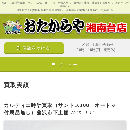
カルティエ時計買取（サントス100 オートマ 付属品無し）藤沢市下土棚 - 藤沢での買取なら、おたからや
湘南台店
神奈川県公安委員会 第452600008760号、酒類類販売業免許番号 R2.1.22[藤法-35]
ご相談・お問い合わせ
電話をかける
10時～18時(日・祝定休)
メニュー
買取実績
カルティエ時計買取（サントス100 オートマ
付属品無し）藤沢市下土棚
2015.11.11