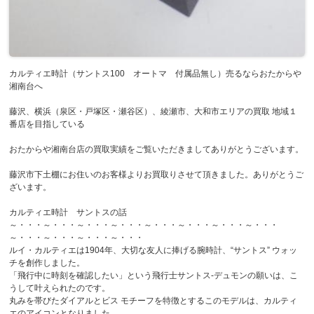
カルティエ時計（サントス100 オートマ 付属品無し）売るならおたからや
湘南台へ
藤沢、横浜（泉区・戸塚区・瀬谷区）、綾瀬市、大和市エリアの買取 地域１
番店を目指している
おたからや湘南台店の買取実績をご覧いただきましてありがとうございます。
藤沢市下土棚にお住いのお客様よりお買取りさせて頂きました。ありがとうご
ざいます。
カルティエ時計 サントスの話
～・・・～・・・～・・・～・・・～・・・～・・・～・・・～・・・
～・・・～・・・～・・・～・・・
ルイ・カルティエは1904年、大切な友人に捧げる腕時計、“サントス” ウォッ
チを創作しました。
「飛行中に時刻を確認したい」という飛行士サントス-デュモンの願いは、こ
うして叶えられたのです。
丸みを帯びたダイアルとビス モチーフを特徴とするこのモデルは、カルティ
エのアイコンとなりました。