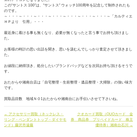
この“サントス 100”は、“サントス” ウォッチ100周年を記念して制作されたも
のです。
～・・・～・・・～・・・～・・・～・・・～・・・～・・・～「カルティエ
ＨＰより 引用」・・・
最近身に着ける事も無くなり、必要が無くなったと言う事でお持ち頂けまし
た。
お客様の時計の思い出話を聞き、思いを汲むんでしっかり査定させて頂きまし
た。
お値段に納得頂き、処分したいブランドバッグなどを次回お持ち頂けるそうで
す。
おたからや湘南台店は「自宅整理・生前整理・遺品整理・大掃除」の強い味方
です。
買取品目数 地域ＮＯ1おたからや湘南台にお手伝いさせて下さいね。
← アクセサリー買取（ネックレス・
クオカード買取（QUOカード 金
リング・ペンダントトップ・ダイヤモ
券 商品券 プリペイドカード 株主
ンド）藤沢市遠藤
優待券）湘南台石川 →