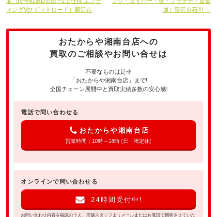
取（IV号戦車D型改 F2型仕様 エンデ
ング・タイバー・金・プラチナ・貴金
ィングVer ピットロード）藤沢市
属）藤沢市石川 →
おたからや湘南台店への
買取のご相談やお問い合せは
不要なものは是非
「おたからや湘南台店」まで!
全国チェーン展開中と買取実績多数の安心感!
電話で問い合わせる
おたからや湘南台店
営業時間：10時～18時 (日・祝定休)
オンラインで問い合わせる
24時間受付中!
お問い合わせ内容を確認のうえ、店舗スタッフよりメールまたはお電話で回答させていた