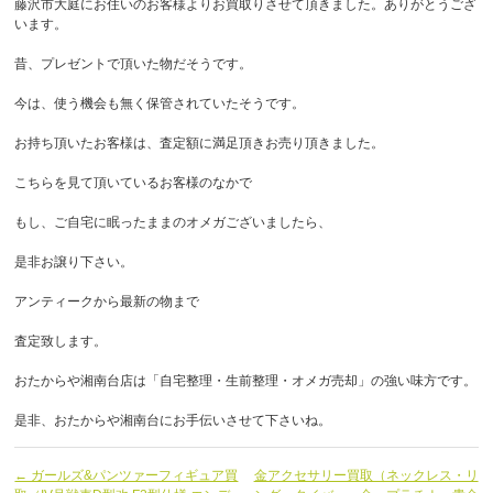
藤沢市大庭にお住いのお客様よりお買取りさせて頂きました。ありがとうござ
います。
昔、プレゼントで頂いた物だそうです。
今は、使う機会も無く保管されていたそうです。
お持ち頂いたお客様は、査定額に満足頂きお売り頂きました。
こちらを見て頂いているお客様のなかで
もし、ご自宅に眠ったままのオメガございましたら、
是非お譲り下さい。
アンティークから最新の物まで
査定致します。
おたからや湘南台店は「自宅整理・生前整理・オメガ売却」の強い味方です。
是非、おたからや湘南台にお手伝いさせて下さいね。
← ガールズ&パンツァーフィギュア買
金アクセサリー買取（ネックレス・リ