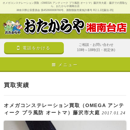
オメガコンステレーション買取（OMEGA アンティーク プラ風防 オートマ）藤沢市大庭 - 藤沢での買取な
ら、おたからや湘南台店
神奈川県公安委員会 第452600008760号、酒類類販売業免許番号 R2.1.22[藤法-35]
ご相談・お問い合わせ
電話をかける
10時～18時(日・祝定休)
メニュー
買取実績
オメガコンステレーション買取（OMEGA アンテ
ィーク プラ風防 オートマ）藤沢市大庭
2017.01.24