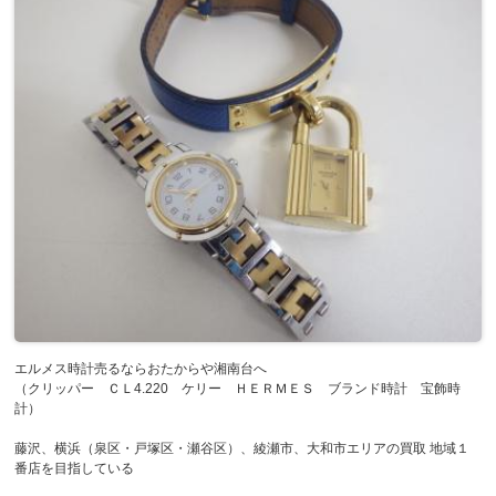
エルメス時計売るならおたからや湘南台へ
（クリッパー ＣＬ4.220 ケリー ＨＥＲＭＥＳ ブランド時計 宝飾時
計）
藤沢、横浜（泉区・戸塚区・瀬谷区）、綾瀬市、大和市エリアの買取 地域１
番店を目指している