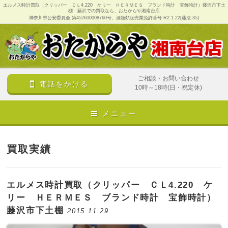
エルメス時計買取（クリッパー ＣＬ4.220 ケリー ＨＥＲＭＥＳ ブランド時計 宝飾時計）藤沢市下土
棚 - 藤沢での買取なら、おたからや湘南台店
神奈川県公安委員会 第452600008760号、酒類類販売業免許番号 R2.1.22[藤法-35]
ご相談・お問い合わせ
電話をかける
10時～18時(日・祝定休)
メニュー
買取実績
エルメス時計買取（クリッパー ＣＬ4.220 ケ
リー ＨＥＲＭＥＳ ブランド時計 宝飾時計）
藤沢市下土棚
2015.11.29