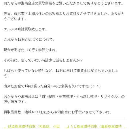
おたからや湘南台店の買取実績をご覧いただきましてありがとうございます。
先日、藤沢市下土棚お住いのお客様よりお買取りさせて頂きました。ありがと
うございます。
エルメス時計買取致します。
これから12月が近づくにつれて、
現金が羽ばたいて行く季節ですね。
その前に、使っていない時計少し減らしませんか？
しばらく使っていない時計など、12月に向けて軍資金に変えちゃいましょ
う！
出来たお金で1年頑張った自分へのご褒美も良いですね（＾＾）
おたからや湘南台店は「自宅整理・生前整理・引っ越し整理・リサイクル」の
強い味方です。
買取品目数 地域ＮＯ1おたからや湘南台にお手伝いさせて下さいね。
← 鉄道株主優待買取（相鉄線 小田
ＪＡＬ株主優待買取（最新株主優待