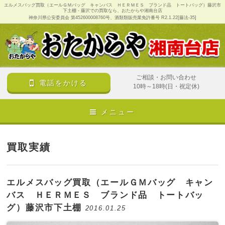
エルメスバッグ買取（エールＧＭバッグ キャンバス ＨＥＲＭＥＳ ブランド品 トートバッグ）藤沢市
下土棚 - 藤沢での買取なら、おたからや湘南台店
神奈川県公安委員会 第452600008760号、酒類類販売業免許番号 R2.1.22[藤法-35]
ご相談・お問い合わせ
電話をかける
10時～18時(日・祝定休)
メニュー
買取実績
エルメスバッグ買取（エールＧＭバッグ キャン
バス ＨＥＲＭＥＳ ブランド品 トートバッ
グ）藤沢市下土棚
2016.01.25