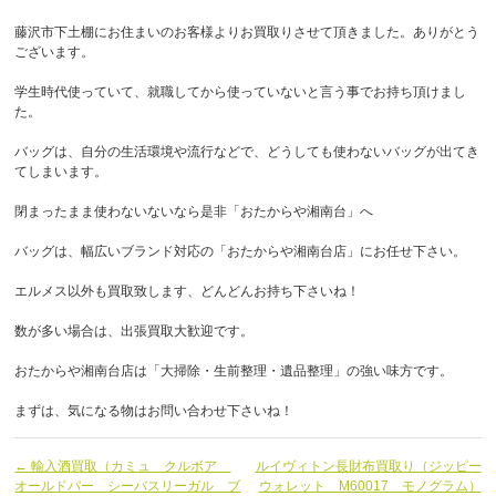
藤沢市下土棚にお住まいのお客様よりお買取りさせて頂きました。ありがとう
ございます。
学生時代使っていて、就職してから使っていないと言う事でお持ち頂けまし
た。
バッグは、自分の生活環境や流行などで、どうしても使わないバッグが出てき
てしまいます。
閉まったまま使わないないなら是非「おたからや湘南台」へ
バッグは、幅広いブランド対応の「おたからや湘南台店」にお任せ下さい。
エルメス以外も買取致します、どんどんお持ち下さいね！
数が多い場合は、出張買取大歓迎です。
おたからや湘南台店は「大掃除・生前整理・遺品整理」の強い味方です。
まずは、気になる物はお問い合わせ下さいね！
← 輸入酒買取（カミュ クルボア
ルイヴィトン長財布買取り（ジッピー
オールドパー シーバスリーガル ブ
ウォレット M60017 モノグラム）