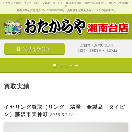
イヤリング買取（リング 翡翠 金製品 タイピン）藤沢市天神町 - 藤沢での買取なら、おたからや湘南台
店
神奈川県公安委員会 第452600008760号、酒類類販売業免許番号 R2.1.22[藤法-35]
ご相談・お問い合わせ
電話をかける
10時～18時(日・祝定休)
メニュー
買取実績
イヤリング買取（リング 翡翠 金製品 タイピ
ン）藤沢市天神町
2016.02.12