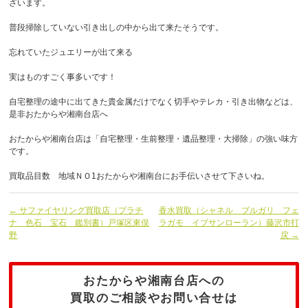
ざいます。
普段掃除していない引き出しの中から出て来たそうです。
忘れていたジュエリーが出て来る
実はものすごく事多いです！
自宅整理の途中に出てきた貴金属だけでなく切手やテレカ・引き出物などは、
是非おたからや湘南台店へ
おたからや湘南台店は「自宅整理・生前整理・遺品整理・大掃除」の強い味方
です。
買取品目数 地域ＮＯ1おたからや湘南台にお手伝いさせて下さいね。
← サファイヤリング買取店（プラチ
香水買取（シャネル ブルガリ フェ
ナ 色石 宝石 鑑別書）戸塚区東俣
ラガモ イブサンローラン）藤沢市打
野
戻 →
おたからや湘南台店への
買取のご相談やお問い合せは