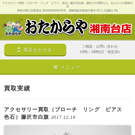
アクセサリー買取（ブローチ リング ピアス 色石）藤沢市白旗 - 藤沢での買取なら、おたからや湘南台
店
神奈川県公安委員会 第452600008760号、酒類類販売業免許番号 R2.1.22[藤法-35]
ご相談・お問い合わせ
電話をかける
10時～18時(日・祝定休)
メニュー
買取実績
アクセサリー買取（ブローチ リング ピアス
色石）藤沢市白旗
2017.12.18