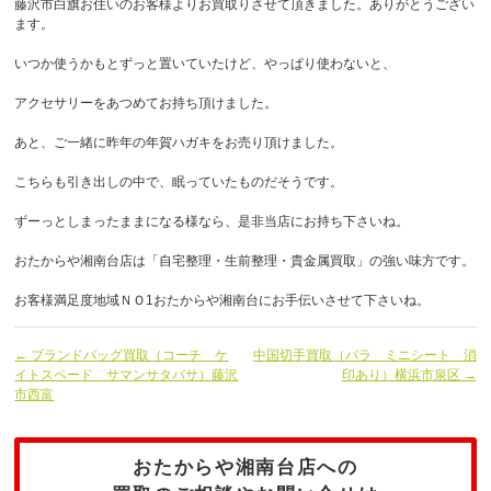
藤沢市白旗お住いのお客様よりお買取りさせて頂きました。ありがとうござい
ます。
いつか使うかもとずっと置いていたけど、やっぱり使わないと、
アクセサリーをあつめてお持ち頂けました。
あと、ご一緒に昨年の年賀ハガキをお売り頂けました。
こちらも引き出しの中で、眠っていたものだそうです。
ずーっとしまったままになる様なら、是非当店にお持ち下さいね。
おたからや湘南台店は「自宅整理・生前整理・貴金属買取」の強い味方です。
お客様満足度地域ＮＯ1おたからや湘南台にお手伝いさせて下さいね。
← ブランドバッグ買取（コーチ ケ
中国切手買取（バラ ミニシート 消
イトスペード サマンサタバサ）藤沢
印あり）横浜市泉区 →
市西富
おたからや湘南台店への