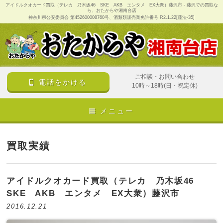
アイドルクオカード買取（テレカ 乃木坂46 SKE AKB エンタメ EX大衆）藤沢市 - 藤沢での買取な
ら、おたからや湘南台店
神奈川県公安委員会 第452600008760号、酒類類販売業免許番号 R2.1.22[藤法-35]
ご相談・お問い合わせ
電話をかける
10時～18時(日・祝定休)
メニュー
買取実績
アイドルクオカード買取（テレカ 乃木坂46
SKE AKB エンタメ EX大衆）藤沢市
2016.12.21