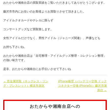
おたからや湘南台店の買取実績をご覧いただきましてありがとうございます。
藤沢市市内にお住いのお客様よりお買取りさせて頂きました。
アイドルクオカードやテレカに限らず
コンサートグッズなど買取致します。
女性アイドルだけでなく、男性アイドル（ジャニーズ関連）、声優なども
お持ち下さいね。
おたからや湘南台店は「自宅整理・アイドルグッズ整理・コレクション整理」
の強い味方です。
是非、おたからや湘南台にお手伝いさせて下さいね
← 貴金属買取（ネックレス・リン
iPhone修理（バッテリー交換 ドック
グ・ブレスレット）横浜市泉区
コネクター交換 iPhone5c）藤沢市湘
南台 →
おたからや湘南台店への