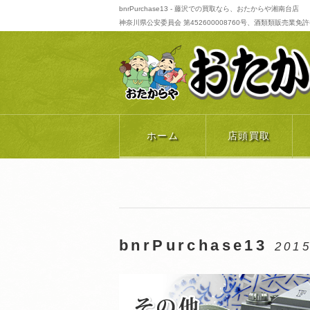
bnrPurchase13 - 藤沢での買取なら、おたからや湘南台店
神奈川県公安委員会 第452600008760号、酒類類販売業免許番号 
ホーム
店頭買取
bnrPurchase13
2015