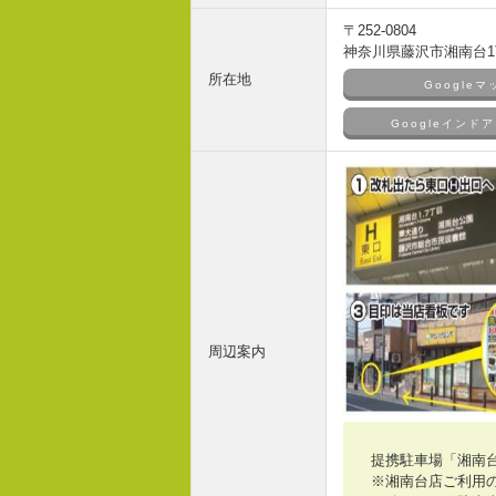
〒252-0804
神奈川県藤沢市湘南台1丁
所在地
Google
Googleイン
周辺案内
提携駐車場「湘南
※湘南台店ご利用の